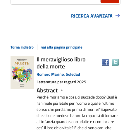
RICERCA AVANZATA
Torna indietro
vai alla pagina principale
Dettaglio
Il meraviglioso libro
Trova
della morte
il
del
docu
documento
Romero Mariño, Soledad
in
Letteratura per ragazzi
2025
altre
Abstract
risors
Perché moriamo e cosa ci succede dopo? Qual è
l’animale più letale per l’uomo e qual è l’ultimo
senso che perdiamo prima di morire? Sapevate
che alcune meduse hanno la capacità di tornare
all’infanzia quando sono adulte e ricominciare
così il loro ciclo vitale? E che ci sono cani che