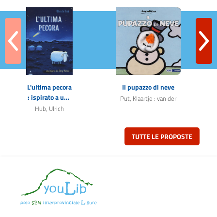
ious
Ne
L'ultima pecora
Il pupazzo di neve
B
: ispirato a una
Put, Klaartje : van der
storia vera
Hub, Ulrich
TUTTE LE PROPOSTE