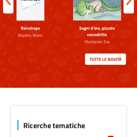
ious
Ne
Raindrops
Sogni d'oro, piccolo
C
coccodrillo
fav
Boyden, Robin
Montanari, Eva
S
spo
TUTTE LE NOVITÀ
atl
Ricerche tematiche