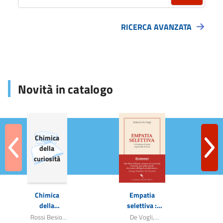
RICERCA AVANZATA
Novità in catalogo
Chimica
della
curiosità
ious
Ne
Chimica
Empatia
L
della
selettiva :
ar
curiosità
perché
Rossi Besio,
De Vogli,
Ma