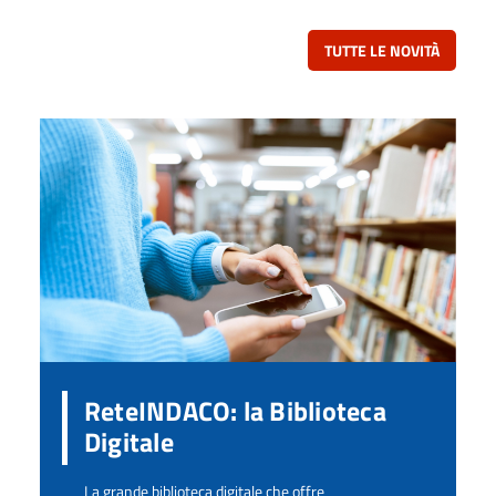
l'Occidente è
Andrea
Roberto
rimasto a
TUTTE LE NOVITÀ
lungo
indifferente al
genocidio di
Gaza
ReteINDACO: la Biblioteca
Digitale
La grande biblioteca digitale che offre