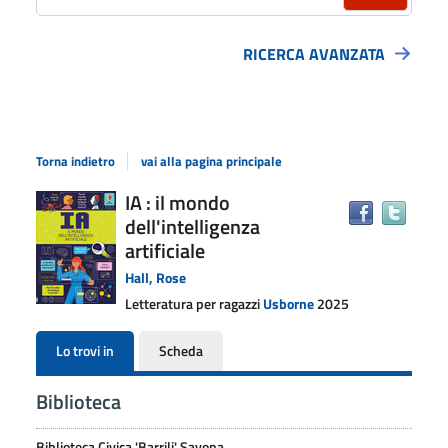
RICERCA AVANZATA
Torna indietro
vai alla pagina principale
Dettaglio
IA : il mondo
Trova
dell'intelligenza
il
del
docu
artificiale
documento
in
Hall, Rose
altre
Letteratura per ragazzi
Usborne
2025
risors
Lo trovi in
Scheda
Biblioteca
Biblioteca Civica 'Barrili' Savona