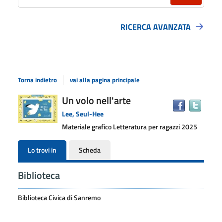
RICERCA AVANZATA
Torna indietro
vai alla pagina principale
Dettaglio
Un volo nell'arte
Trova
il
del
Lee, Seul-Hee
docu
documento
Materiale grafico
Letteratura per ragazzi
2025
in
altre
Lo trovi in
Scheda
risors
Biblioteca
Biblioteca Civica di Sanremo