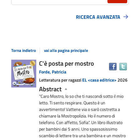
RICERCA AVANZATA
Torna indietro
vai alla pagina principale
Dettaglio
C'è posta per mostro
Trova
il
del
Forde, Patricia
docu
documento
Letteratura per ragazzi
EL <casa editrice>
2026
in
Abstract
altre
risors
"Caro Mostro, lo so che ti nascondi sotto il mio
letto. Ti sento respirare. Questo è un
avvertimento! Vattene via o sarò costretta a
chiamare la Mostropolizia. Ho il numero di
telefono. Con affetto, Sofia". Un libro illustrato
per bambini dai 5 anni. Uno spassosissimo
scambio di lettere tra una bambina e un mostro