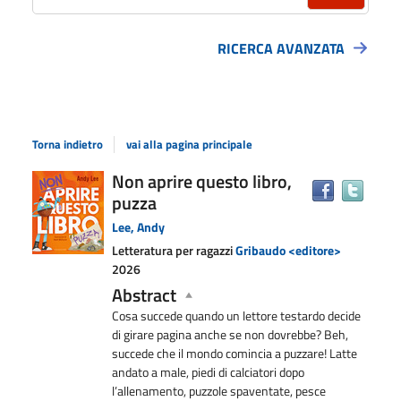
RICERCA AVANZATA
Torna indietro
vai alla pagina principale
Dettaglio
Non aprire questo libro,
Trova
puzza
il
del
docu
documento
Lee, Andy
in
Letteratura per ragazzi
Gribaudo <editore>
altre
2026
risors
Abstract
Cosa succede quando un lettore testardo decide
di girare pagina anche se non dovrebbe? Beh,
succede che il mondo comincia a puzzare! Latte
andato a male, piedi di calciatori dopo
l’allenamento, puzzole spaventate, pesce