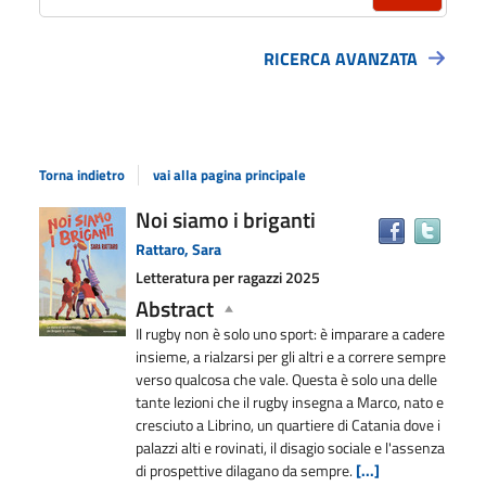
RICERCA AVANZATA
Torna indietro
vai alla pagina principale
Dettaglio
Noi siamo i briganti
Trova
il
del
Rattaro, Sara
docu
documento
Letteratura per ragazzi
2025
in
Abstract
altre
risors
Il rugby non è solo uno sport: è imparare a cadere
insieme, a rialzarsi per gli altri e a correre sempre
verso qualcosa che vale. Questa è solo una delle
tante lezioni che il rugby insegna a Marco, nato e
cresciuto a Librino, un quartiere di Catania dove i
palazzi alti e rovinati, il disagio sociale e l'assenza
di prospettive dilagano da sempre.
[...]