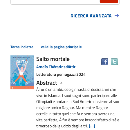
RICERCA AVANZATA
Torna indietro
vai alla pagina principale
Dettaglio
Salto mortale
Trova
il
del
Arndís Thórarinsdóttir
docu
documento
Letteratura per ragazzi
2024
in
Abstract
altre
risors
Álfur è un ambizioso ginnasta di dodici anni che
vive in Islanda. I suoi sogni sono partecipare alle
Olimpiadi e andare in Sud America insieme al suo
migliore amico Ragnar. Ma mentre Ragnar
eccelle in tutto quel che fa e sembra avere una
vita perfetta, Álfur è sempre insoddisfatto di sé e
timoroso del giudizio degli altri.
[...]