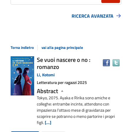
RICERCA AVANZATA
Torna indietro
vai alla pagina principale
Dettaglio
Se vuoi nascere o no :
Trova
romanzo
il
del
docu
documento
Li, Kotomi
in
Letteratura per ragazzi
2025
altre
Abstract
risors
Tokyo, 2075. Ayaka e Ririka sono amiche e
colleghe: entrambe incinte, attendono con
impazienza l’ottavo mese di gravidanza per
scoprire se potranno o meno partorire i propri
figli.
[...]