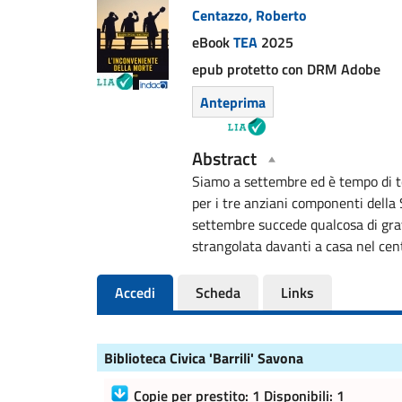
Centazzo, Roberto
del
eBook
TEA
2025
documento
epub protetto con DRM Adobe
Anteprima
Abstract
Siamo a settembre ed è tempo di tor
per i tre anziani componenti della
settembre succede qualcosa di grave
strangolata davanti a casa nel cen
Accedi
Scheda
Links
Biblioteca Civica 'Barrili' Savona
Copie per prestito: 1 Disponibili: 1