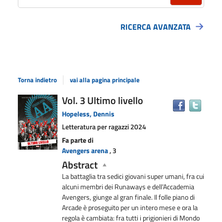
RICERCA AVANZATA
Torna indietro
vai alla pagina principale
Dettaglio
Vol. 3 Ultimo livello
Trova
il
del
Hopeless, Dennis
docu
documento
Letteratura per ragazzi
2024
in
Fa parte di
altre
Avengers arena
, 3
risors
Abstract
La battaglia tra sedici giovani super umani, fra cui
alcuni membri dei Runaways e dell’Accademia
Avengers, giunge al gran finale. Il folle piano di
Arcade è proseguito per un intero mese e ora la
regola è cambiata: fra tutti i prigionieri di Mondo