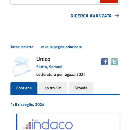
RICERCA AVANZATA
Torna indietro
vai alla pagina principale
Dettaglio
Unico
copertina
Trova
il
del
Sattin, Samuel
docu
documento
Letteratura per ragazzi
2024
in
altre
Contiene
Lo trovi in
Scheda
risors
1: Il risveglio, 2024