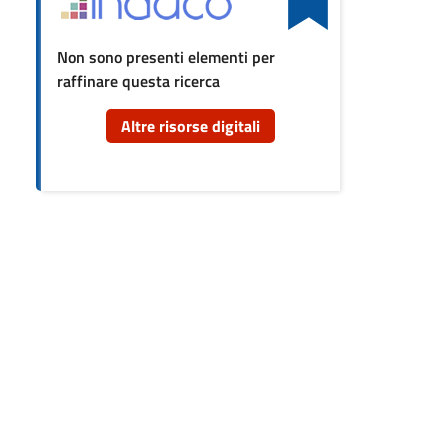
cumento
Non sono presenti elementi per
raffinare questa ricerca
re
orse
Altre risorse digitali