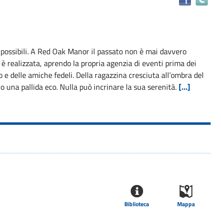
il
do
in
alt
possibili. A Red Oak Manor il passato non è mai davvero
ris
i è realizzata, aprendo la propria agenzia di eventi prima dei
e delle amiche fedeli. Della ragazzina cresciuta all’ombra del
 una pallida eco. Nulla può incrinare la sua serenità.
[...]
Biblioteca
Mappa