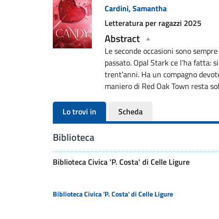
Cardini, Samantha
del
Letteratura per ragazzi
2025
documento
Abstract
Le seconde occasioni sono sempre 
passato. Opal Stark ce l’ha fatta: s
trent’anni. Ha un compagno devoto 
maniero di Red Oak Town resta solo
Lo trovi in
Scheda
Biblioteca
Biblioteca Civica 'P. Costa' di Celle Ligure
Biblioteca Civica 'P. Costa' di Celle Ligure