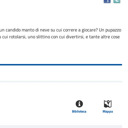
il
do
in
alt
di un candido manto di neve su cui correre a giocare? Un pupazzo
ris
 cui rotolarsi, uno slittino con cui divertirsi, e tante altre cose
Biblioteca
Mappa