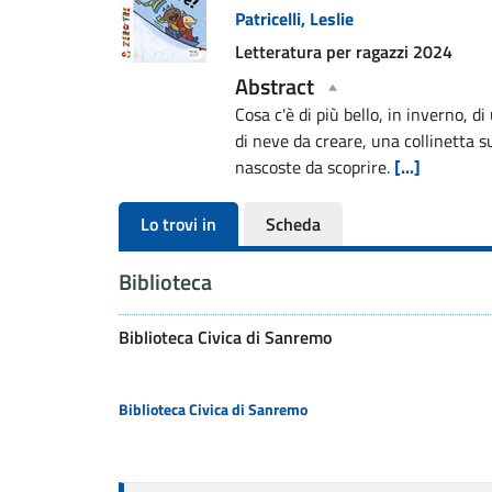
Patricelli, Leslie
del
Letteratura per ragazzi
2024
documento
Abstract
Cosa c'è di più bello, in inverno, 
di neve da creare, una collinetta su
nascoste da scoprire.
[...]
Lo trovi in
Scheda
Biblioteca
Biblioteca Civica di Sanremo
Biblioteca Civica di Sanremo