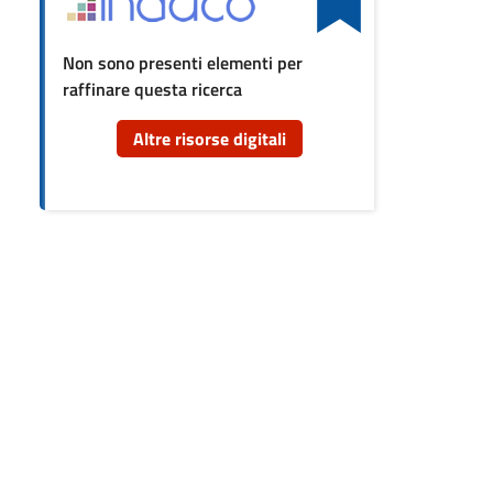
cumento
Non sono presenti elementi per
raffinare questa ricerca
re
orse
Altre risorse digitali