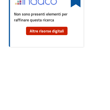
cumento
Non sono presenti elementi per
raffinare questa ricerca
re
orse
Altre risorse digitali