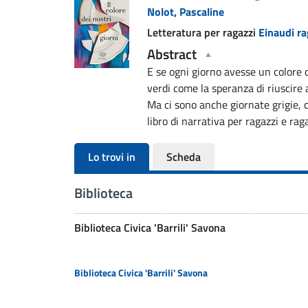
Nolot, Pascaline
del
Letteratura per ragazzi
Einaudi ra
documento
Abstract
E se ogni giorno avesse un colore 
verdi come la speranza di riuscire
Ma ci sono anche giornate grigie, c
libro di narrativa per ragazzi e ra
Lo trovi in
Scheda
Biblioteca
Biblioteca Civica 'Barrili' Savona
Biblioteca Civica 'Barrili' Savona