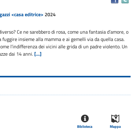
il
do
gazzi <casa editrice>
2024
in
alt
diverso? Ce ne sarebbero di rosa, come una fantasia d’amore, o
ris
 a fuggire insieme alla mamma e ai gemelli via da quella casa.
ome l’indifferenza dei vicini alle grida di un padre violento. Un
gazze dai 14 anni.
[...]
Biblioteca
Mappa