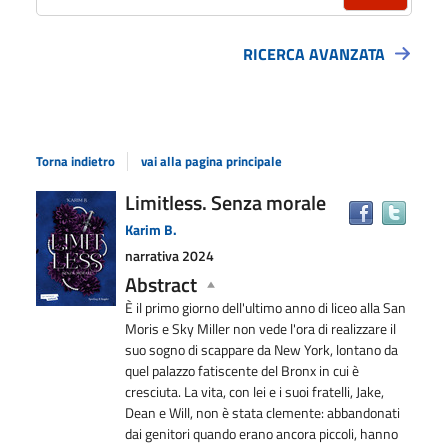
RICERCA AVANZATA
Torna indietro
vai alla pagina principale
Dettaglio
Limitless. Senza morale
Trova
il
del
Karim B.
docu
documento
narrativa
2024
in
Abstract
altre
risors
È il primo giorno dell'ultimo anno di liceo alla San
Moris e Sky Miller non vede l'ora di realizzare il
suo sogno di scappare da New York, lontano da
quel palazzo fatiscente del Bronx in cui è
cresciuta. La vita, con lei e i suoi fratelli, Jake,
Dean e Will, non è stata clemente: abbandonati
dai genitori quando erano ancora piccoli, hanno